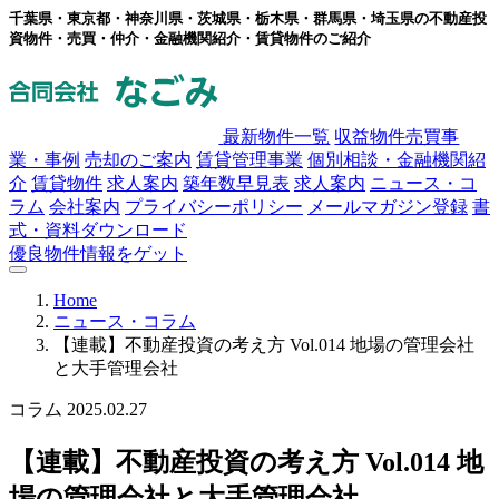
千葉県・東京都・神奈川県・茨城県・栃木県・群馬県・埼玉県の不動産投
資物件・売買・仲介・金融機関紹介・賃貸物件のご紹介
最新物件一覧
収益物件売買事
業・事例
売却のご案内
賃貸管理事業
個別相談・金融機関紹
介
賃貸物件
求人案内
築年数早見表
求人案内
ニュース・コ
ラム
会社案内
プライバシーポリシー
メールマガジン登録
書
式・資料ダウンロード
優良物件情報をゲット
Home
ニュース・コラム
【連載】不動産投資の考え方 Vol.014 地場の管理会社
と大手管理会社
コラム
2025.02.27
【連載】不動産投資の考え方 Vol.014 地
場の管理会社と大手管理会社