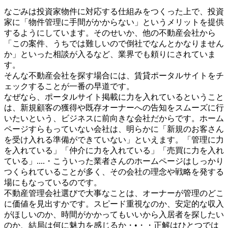
なごみは投資家物件に対応する仕組みをつくった上で、投資
家に「物件管理に手間がかからない」というメリットを提供
するようにしています。そのせいか、他の不動産会社から
「この案件、うちでは難しいので倒社でなんとかなりません
か」といった相談が入るなど、業界でも頼りにされていま
す。
そんな不動産会社を探す場合には、賃貸ポータルサイトをチ
ェックすることが一番の早道です。
なぜなら、ポータルサイト掲載に力を入れているということ
は、新規顧客の獲得や既存オーナーへの告知をスムーズに行
いたいという、ビジネスに前向きな会社だからです。ホーム
ページすらもっていない会社は、明らかに「新規のお客さん
を受け入れる準備ができていない」といえます。「管理に力
を入れている」「仲介に力を入れている」「売買に力を入れ
ている」....・こういった業者さんのホームページはしっかり
つくられていることが多く、その会社の理念や戦略を発する
場にもなっているのです。
不動産管理会社選びで大事なことは、オーナーが管理のどこ
に価値を見出すかです。スピード重視なのか、安定的な収入
がほしいのか、時間がかかってもいいから入居者を探したい
のか、結局は何に魅力を感じるか・•・・正解はひとつでは