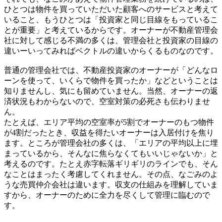
ひとつは物件を買っていただいた顧客へのサービスと考えて
いること、もうひとつは「投資家と同じ目線をもっているこ
とが重要」と考えているからです。オーナーが不動産管理会
社に対して感じる不満の多くは、管理会社と投資家の目線の
違いーいってみればベクトルの違いからくるものなのです。
普通の管理会社では、不動産投資家のオーナーが「どんなロ
ーンを使って、いくらで物件を買ったか」などということは
知りませんし、気にも留めていません。当然、オーナーの返
済状況もわからないので、空室対策の必死さも伝わりませ
ん。
たとえば、エリア平均の空室率が5割でオーナーのもつ物件
が4割だったとき、収益を得たいオーナーは入居付けを焦り
ます。ところが管理会社の多くは、「エリアの平均以上に埋
まっているから、そんなに焦らなくてもいいじゃないか」と
考えるのです。たとえ赤字転落ギリギリのラインでも、そん
なことはまったく考慮してくれません。その点、なごみのよ
うな売買仲介会社は違います。収支の仕組みを理解していま
すから、オーナーのために全力を尽くして管理に臨むので
す。