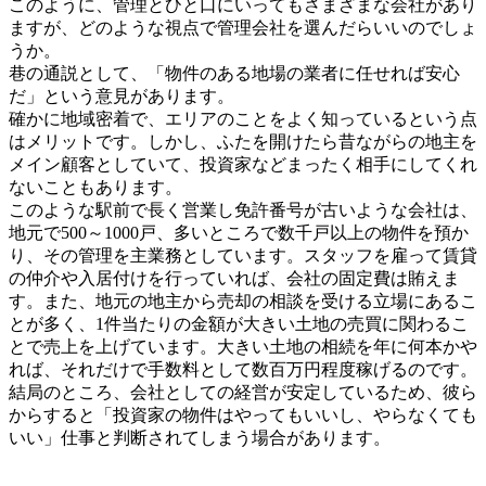
このように、管理とひと口にいってもさまざまな会社があり
ますが、どのような視点で管理会社を選んだらいいのでしょ
うか。
巷の通説として、「物件のある地場の業者に任せれば安心
だ」という意見があります。
確かに地域密着で、エリアのことをよく知っているという点
はメリットです。しかし、ふたを開けたら昔ながらの地主を
メイン顧客としていて、投資家などまったく相手にしてくれ
ないこともあります。
このような駅前で長く営業し免許番号が古いような会社は、
地元で500～1000戸、多いところで数千戸以上の物件を預か
り、その管理を主業務としています。スタッフを雇って賃貸
の仲介や入居付けを行っていれば、会社の固定費は賄えま
す。また、地元の地主から売却の相談を受ける立場にあるこ
とが多く、1件当たりの金額が大きい土地の売買に関わるこ
とで売上を上げています。大きい土地の相続を年に何本かや
れば、それだけで手数料として数百万円程度稼げるのです。
結局のところ、会社としての経営が安定しているため、彼ら
からすると「投資家の物件はやってもいいし、やらなくても
いい」仕事と判断されてしまう場合があります。