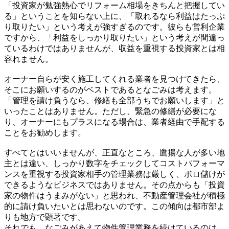
「投資家が勉強熱心でリフォーム相場をきちんと把握してい
る」ということを知らない上に、「取れるなら利益はたっぷ
り取りたい」という考えが強すぎるのです。彼らも営利企業
ですから、「利益をしっかり取りたい」という考えが間違っ
ているわけではありませんが、収益を重視する投資家とは相
容れません。
オーナー自らが安く施工してくれる業者を見つけてきたら、
そこにお願いするのがベストであるとなごみは考えます。
「管理を請け負うなら、修繕も全部うちでお願いします」と
いったことはありません。ただし、緊急の修繕が必要にな
り、オーナーにもプラスになる場合は、業者経由で手配する
ことをお勧めします。
すべてとはいいませんが、正直なところ、鷹揚な人が多い地
主とは違い、しっかり数字をチェックしてコストパフォーマ
ンスを重視する投資家相手の管理業務は厳しく、ボロ儲けが
できるようなビジネスではありません。その点からも「投資
家の物件はうまみがない」と思われ、不動産管理会社が積極
的に請け負いたいとは思わないのです。この傾向は都市部よ
りも地方で顕著です。
それでも、なごみがあえて物件管理業務を続けているのは、