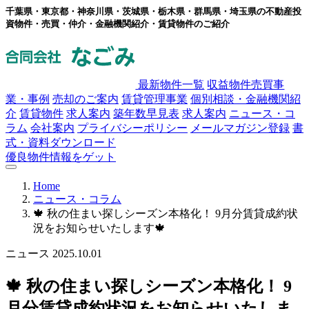
千葉県・東京都・神奈川県・茨城県・栃木県・群馬県・埼玉県の不動産投
資物件・売買・仲介・金融機関紹介・賃貸物件のご紹介
最新物件一覧
収益物件売買事
業・事例
売却のご案内
賃貸管理事業
個別相談・金融機関紹
介
賃貸物件
求人案内
築年数早見表
求人案内
ニュース・コ
ラム
会社案内
プライバシーポリシー
メールマガジン登録
書
式・資料ダウンロード
優良物件情報をゲット
Home
ニュース・コラム
🍁 秋の住まい探しシーズン本格化！ 9月分賃貸成約状
況をお知らせいたします🍁
ニュース
2025.10.01
🍁 秋の住まい探しシーズン本格化！ 9
月分賃貸成約状況をお知らせいたしま