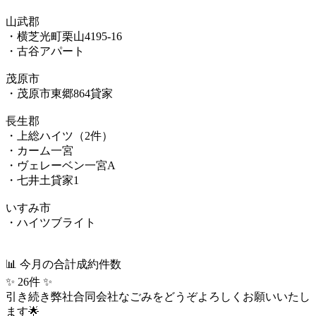
山武郡
・横芝光町栗山4195-16
・古谷アパート
茂原市
・茂原市東郷864貸家
長生郡
・上総ハイツ（2件）
・カーム一宮
・ヴェレーベン一宮A
・七井土貸家1
いすみ市
・ハイツブライト
📊 今月の合計成約件数
✨ 26件 ✨
引き続き弊社合同会社なごみをどうぞよろしくお願いいたし
ます🌟