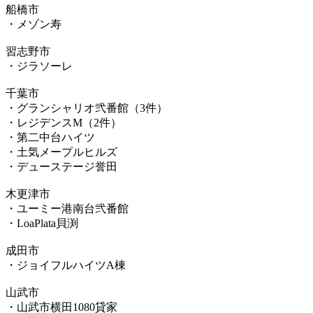
船橋市
・メゾン寿
習志野市
・ジラソーレ
千葉市
・グランシャリオ弐番館（3件）
・レジデンスM（2件）
・第二中台ハイツ
・土気メープルヒルズ
・デューステージ誉田
木更津市
・ユーミー港南台弐番館
・LoaPlata貝渕
成田市
・ジョイフルハイツA棟
山武市
・山武市横田1080貸家