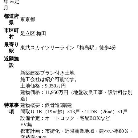
年
未定
月
都道府
東京都
県
市区町
足立区 梅田
村
最寄り
東武スカイツリーライン「梅島駅」徒歩4分
駅
近隣施
設
新築建築プラン付き土地
施工会社は紹介可能です。
土地価格：9,350万円
建物価格：11,950万円（地盤改良工事・設計料は別
途）
特筆事
建物概要：鉄骨造5階建
項
間取り 1K（19㎡超）×13戸・1LDK（26㎡）×1戸
設備予定：オートロック・宅配BOXなど
EV無
都市計画：市街化・近隣商業地域・建ぺい率80％・
容積率400％