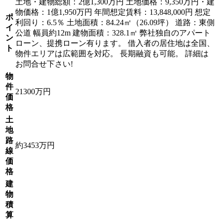
土地・建物総額：2億1,300万円 土地価格：9,350万円・建
物価格：1億1,950万円 年間想定賃料：13,848,000円 想定
ポ
利回り：6.5％ 土地面積：84.24㎡（26.09坪） 道路：東側
イ
公道 幅員約12m 建物面積：328.1㎡ 弊社独自のアパート
ン
ローン、提携ローン有ります。 借入者の居住地は全国、
ト
物件エリアは広範囲を対応。 長期融資も可能。 詳細は
お問合せ下さい!
物
件
21300万円
価
格
土
地
路
約3453万円
線
価
格
建
物
積
算