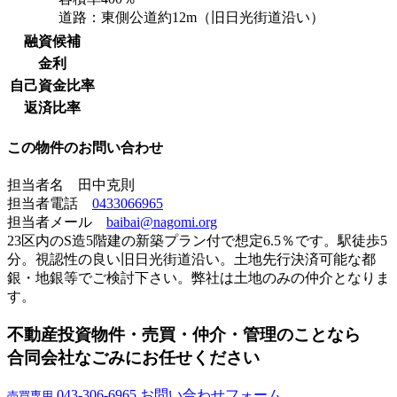
道路：東側公道約12m（旧日光街道沿い）
融資候補
金利
自己資金比率
返済比率
この物件のお問い合わせ
担当者名 田中克則
担当者電話
0433066965
担当者メール
baibai@nagomi.org
23区内のS造5階建の新築プラン付で想定6.5％です。駅徒歩5
分。視認性の良い旧日光街道沿い。土地先行決済可能な都
銀・地銀等でご検討下さい。弊社は土地のみの仲介となりま
す。
不動産投資物件・売買・仲介・管理のことなら
合同会社なごみにお任せください
043-306-6965
お問い合わせフォーム
売買専用