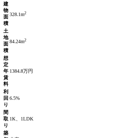
建
物
2
328.1m
面
積
土
地
2
84.24m
面
積
想
定
年
1384.8万円
賃
料
利
回
6.5%
り
間
取
1K、1LDK
り
築