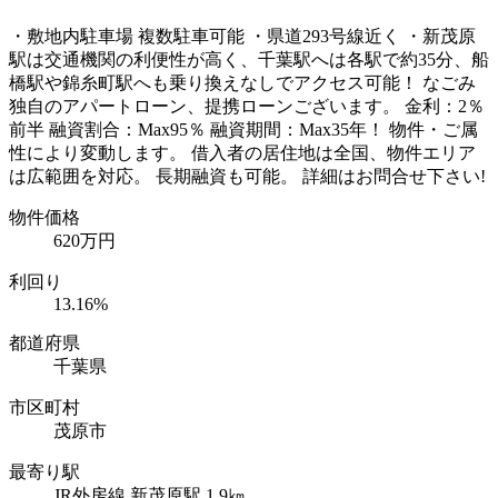
・敷地内駐車場 複数駐車可能 ・県道293号線近く ・新茂原
駅は交通機関の利便性が高く、千葉駅へは各駅で約35分、船
橋駅や錦糸町駅へも乗り換えなしでアクセス可能！ なごみ
独自のアパートローン、提携ローンございます。 金利：2％
前半 融資割合：Max95％ 融資期間：Max35年！ 物件・ご属
性により変動します。 借入者の居住地は全国、物件エリア
は広範囲を対応。 長期融資も可能。 詳細はお問合せ下さい!
物件価格
620万円
利回り
13.16%
都道府県
千葉県
市区町村
茂原市
最寄り駅
JR外房線 新茂原駅 1.9㎞