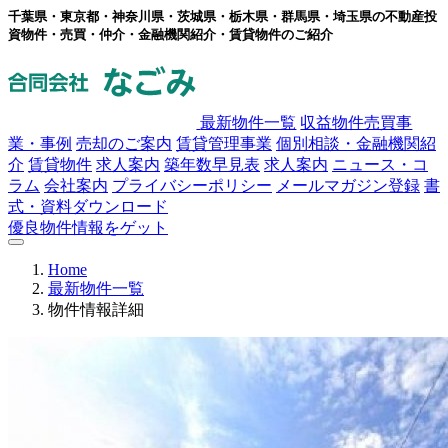
千葉県・東京都・神奈川県・茨城県・栃木県・群馬県・埼玉県の不動産投
資物件・売買・仲介・金融機関紹介・賃貸物件のご紹介
最新物件一覧
収益物件売買事
業・事例
売却のご案内
賃貸管理事業
個別相談・金融機関紹
介
賃貸物件
求人案内
築年数早見表
求人案内
ニュース・コ
ラム
会社案内
プライバシーポリシー
メールマガジン登録
書
式・資料ダウンロード
優良物件情報をゲット
Home
最新物件一覧
物件情報詳細