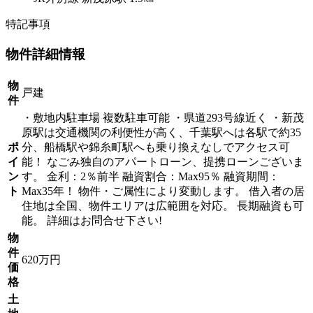
特記事項
物件詳細情報
物
戸建
件
・敷地内駐車場 複数駐車可能 ・県道293号線近く ・新茂
原駅は交通機関の利便性が高く、千葉駅へは各駅で約35
ポ
分、船橋駅や錦糸町駅へも乗り換えなしでアクセス可
イ
能！ なごみ独自のアパートローン、提携ローンございま
ン
す。 金利：2％前半 融資割合：Max95％ 融資期間：
ト
Max35年！ 物件・ご属性により変動します。 借入者の居
住地は全国、物件エリアは広範囲を対応。 長期融資も可
能。 詳細はお問合せ下さい!
物
件
620万円
価
格
土