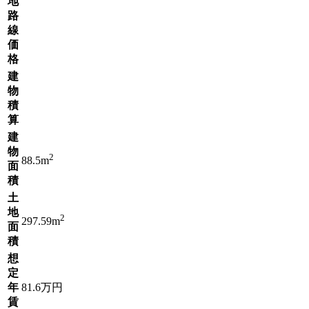
地
路
線
価
格
建
物
積
算
建
物
2
88.5m
面
積
土
地
2
297.59m
面
積
想
定
年
81.6万円
賃