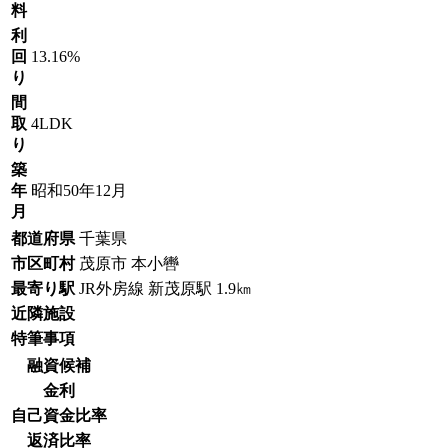
料
利
回
13.16%
り
間
取
4LDK
り
築
年
昭和50年12月
月
都道府県
千葉県
市区町村
茂原市 本小轡
最寄り駅
JR外房線 新茂原駅 1.9㎞
近隣施設
特筆事項
融資候補
金利
自己資金比率
返済比率