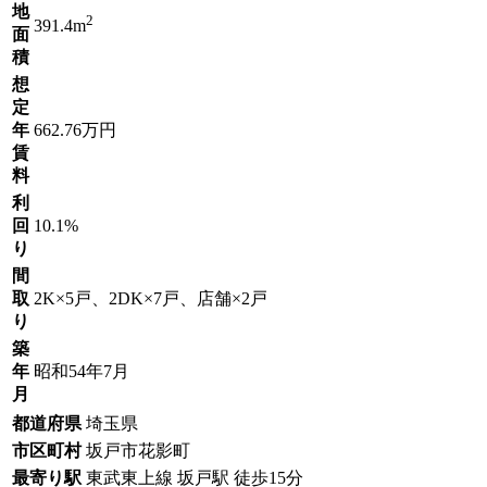
地
2
391.4m
面
積
想
定
年
662.76万円
賃
料
利
回
10.1%
り
間
取
2K×5戸、2DK×7戸、店舗×2戸
り
築
年
昭和54年7月
月
都道府県
埼玉県
市区町村
坂戸市花影町
最寄り駅
東武東上線 坂戸駅 徒歩15分