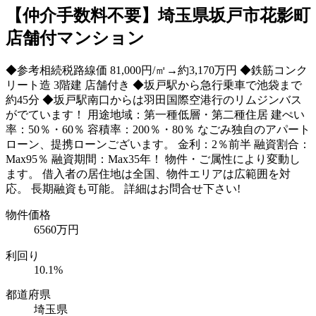
【仲介手数料不要】埼玉県坂戸市花影町
店舗付マンション
◆参考相続税路線価 81,000円/㎡→約3,170万円 ◆鉄筋コンク
リート造 3階建 店舗付き ◆坂戸駅から急行乗車で池袋まで
約45分 ◆坂戸駅南口からは羽田国際空港行のリムジンバス
がでています！ 用途地域：第一種低層・第二種住居 建ぺい
率：50％・60％ 容積率：200％・80％ なごみ独自のアパート
ローン、提携ローンございます。 金利：2％前半 融資割合：
Max95％ 融資期間：Max35年！ 物件・ご属性により変動し
ます。 借入者の居住地は全国、物件エリアは広範囲を対
応。 長期融資も可能。 詳細はお問合せ下さい!
物件価格
6560万円
利回り
10.1%
都道府県
埼玉県