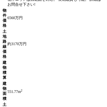
お問合せ下さい!
物
件
6560万円
価
格
土
地
路
約3170万円
線
価
格
建
物
積
算
建
物
2
551.77m
面
積
土