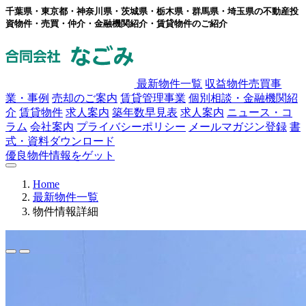
千葉県・東京都・神奈川県・茨城県・栃木県・群馬県・埼玉県の不動産投
資物件・売買・仲介・金融機関紹介・賃貸物件のご紹介
最新物件一覧
収益物件売買事
業・事例
売却のご案内
賃貸管理事業
個別相談・金融機関紹
介
賃貸物件
求人案内
築年数早見表
求人案内
ニュース・コ
ラム
会社案内
プライバシーポリシー
メールマガジン登録
書
式・資料ダウンロード
優良物件情報をゲット
Home
最新物件一覧
物件情報詳細