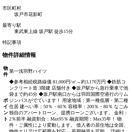
市区町村
坂戸市花影町
最寄り駅
東武東上線 坂戸駅 徒歩15分
特記事項
物件詳細情報
物
第一浅羽野ハイツ
件
◆参考相続税路線価 81,000円/㎡→約3,170万円 ◆鉄筋コ
ンクリート造 3階建 店舗付き ◆坂戸駅から急行乗車で池
袋まで約45分 ◆坂戸駅南口からは羽田国際空港行のリム
ポ
ジンバスがでています！ 用途地域：第一種低層・第二種
イ
住居 建ぺい率：50％・60％ 容積率：200％・80％ なごみ
ン
独自のアパートローン、提携ローンございます。 金利：
ト
2％前半 融資割合：Max95％ 融資期間：Max35年！ 物
件・ご属性により変動します。 借入者の居住地は全国、
物件エリアは広範囲を対応。 長期融資も可能。 詳細は