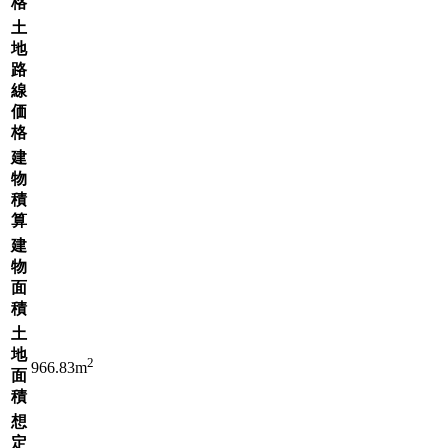
格
土
地
路
線
価
格
建
物
積
算
建
物
面
積
土
地
2
966.83m
面
積
想
定