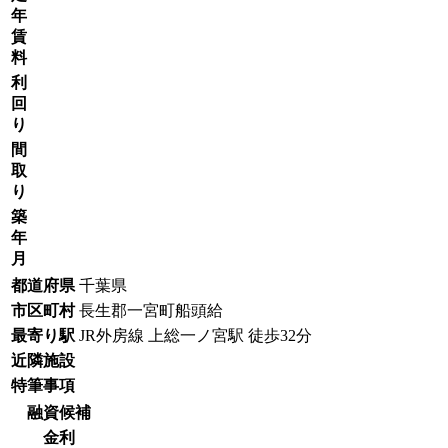
年
賃
料
利
回
り
間
取
り
築
年
月
都道府県
千葉県
市区町村
長生郡一宮町船頭給
最寄り駅
JR外房線 上総一ノ宮駅 徒歩32分
近隣施設
特筆事項
融資候補
金利