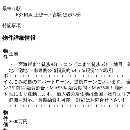
最寄り駅
JR外房線 上総一ノ宮駅 徒歩32分
特記事項
物件詳細情報
物
土地
件
・一宮海岸まで徒歩9分 ・コンビニまで徒歩5分 ・地目：
地・宅地 ・南東側公道幅員約5.4m ※現況での取引
ポ
++++++++++++++++++++++++++++++++++++++++++++++
イ
なごみ独自のアパートローン、提携ローンございます。 
ン
2％前半 融資割合：Max95％ 融資期間：Max35年！ 物件
ト
性により変動します。 借入者の居住地は全国、物件エリ
範囲を対応。 長期融資も可能。 詳細はお問合せ下さい!
++++++++++++++++++++++++++++++++++++++++++++++
物
件
2000万円
価