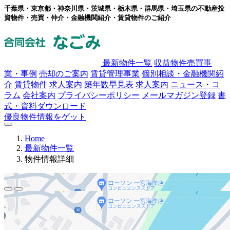
千葉県・東京都・神奈川県・茨城県・栃木県・群馬県・埼玉県の不動産投
資物件・売買・仲介・金融機関紹介・賃貸物件のご紹介
最新物件一覧
収益物件売買事
業・事例
売却のご案内
賃貸管理事業
個別相談・金融機関紹
介
賃貸物件
求人案内
築年数早見表
求人案内
ニュース・コ
ラム
会社案内
プライバシーポリシー
メールマガジン登録
書
式・資料ダウンロード
優良物件情報をゲット
Home
最新物件一覧
物件情報詳細