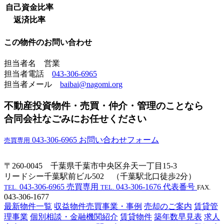
自己資金比率
返済比率
この物件のお問い合わせ
担当者名 営業
担当者電話
043-306-6965
担当者メール
baibai@nagomi.org
不動産投資物件・売買・仲介・管理のことなら
合同会社なごみにお任せください
043-306-6965
お問い合わせフォーム
売買専用
〒260-0045 千葉県千葉市中央区弁天一丁目15-3
リードシー千葉駅前ビル502 （千葉駅北口徒歩2分）
043-306-6965
売買専用
043-306-1676
代表番号
TEL.
TEL.
FAX.
043-306-1677
最新物件一覧
収益物件売買事業・事例
売却のご案内
賃貸管
理事業
個別相談・金融機関紹介
賃貸物件
築年数早見表
求人