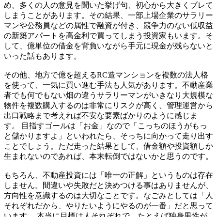
め、多くの人の意見を聞いた挙げ句、初心から大きくブレて
しまうことがあります。その結果、一部上場企業のサラリー
マンや公務員などの属性で融資が付き、競争力のない低収益
の新築アパートを高金利で買ってしまう投資家もいます。そ
して、億単位の借金を背負いながら手元に現金が残らないと
いった話もあります。
その他、地方で億を超えるRC造マンションを複数の法人格
を使って、一気に買い進む手法も人気があります。不動産業
者でも何でもない畑の違うサラリーマンがいきなり大規模な
物件を複数購入するのは非常にリスクが高く、管理運営から
出口戦略まで考えれば不安な要素ばかりのように感じま
す。 目指すゴールは「お金」なので「こっちのほうがもっ
と儲かりますよ」といわれたら、そっちに向かって走り出す
ことでしょう。ただ走った結果として、借金額や投資額しか
生まれないのであれば、本末転倒ではないかと思うのです。
もちろん、不動産投資には「唯一の正解」というものは存在
しません。間違いや失敗だと決めつける事はありませんが、
方向性を意識するのは大切なことです。なごみとしては「人
それぞれだから、やりたいようにやるのが一番」だと思って
います。 本当に目標は人それぞれで、たとえば独身男性が